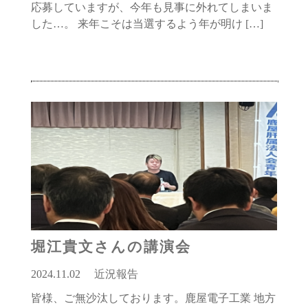
応募していますが、今年も見事に外れてしまいま
した…。 来年こそは当選するよう年が明け […]
堀江貴文さんの講演会
2024.11.02
近況報告
皆様、ご無沙汰しております。鹿屋電子工業 地方