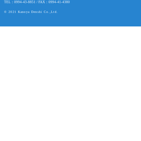
TEL：0994-43-8851 / FAX：0994-41-4380
© 2021 Kanoya Denshi Co.,Ltd.